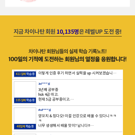
오늘은 기초회화1편 16강 저는 외동딸입니다 부분을
주말에도 加油！！！
공부했습니다^^
가족은 총 몇 분인지 물어보는 표현과 가족 구성원에
39일째
학습 중
대해 물어보는 표현 그리고 부모님 연세를 물어보는
표현 등을 배웠습니다^^
jes**** 님
실생활에서 쓸 수 있는 유용한 표현을 배워서 좋았습
기초회화 1편 15강 강의를 들었습니다.
지금 차이나탄 회원
10,135명
은 레벨UP 도전 중!
니다~~
高富帅라는 새로운 단어를 알게 되어서 유익한 시간
이었습니다^^
38일째
학습 중
앞으로도 꾸준히 중국어 공부 열심히 하려고 합니다^
^!!
df8**** 님
꾸준히 공부해서 중국어를 잘 하고 싶어요~~~
우와 100일 완주 도전이 있는지 몰랐어요,
加油！！！
새해를 맞아서 중국어 도전 제대로 해보고 싶었는데
이렇게 인증 후기 하면서 실력을 up 시켜보겠습니다
411일째
학습 중
오늘은 회사에서 왕기초편 가볍게 총 3강 완료했습니
다 : )
2si**** 님
3년째 공부중
hsk 4급 따고.
현재 5급 공부중이고.
335일째
학습 중
코로나 떠지기 직전에 베이징,상해,홍콩,선전 여행 다
니며
rhd**** 님
좋았는데 아쉽게도 작년,올해는 어디도 못갔네요.
양꼬치 & 칭다오! 이걸 인강으로 배울 수 있다니ㅋㅋ
중국어도 점점 잊혀지고.
ㅋ
300일을 맞이하여 다시 한번 열정을 불태워 보자.
너무 생생해서 배울 맛이? 납니다!!
48일째
학습 중
퇴직전까지 6급 따자.
코스별로 특징이 있지만 생활중국어정복편이 짱인듯
ㅎㅎㅎ
ke0**** 님
실생활에 꼭 필요한 표현들만 있어요 :)
차이나탄으로 중국어를 처음 접하게 된 대학생입니