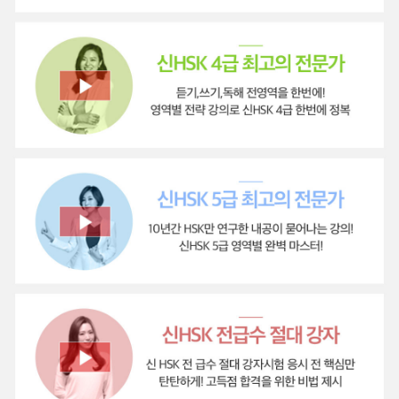
실생활에 꼭 필요한 표현들만 있어요 :)
차이나탄으로 중국어를 처음 접하게 된 대학생입니
어학연수 원래 가려고 했는데.....지금부터 열공하고 갈
다!
시기를 노려볼 예정입니다!!
요즘 중국어 필수시대라 억지로라도 시작해보자!라는
5일째
학습 중
생각으로
100일완주 목표로 공부하고 있는데요!
ke8**** 님
처음 시작하는 저도 지루함 없이 너무 재밌게 학습하
안녕하세요~
고 있습니다~
HSK는 땄지만 회화때문에 허우적거리고 있는 학생입
점점 욕심도 생기는 것 같아서 재미있게 실력 쌓아가
니다 ㅎㅎ
98일째
학습 중
려고 합니다!
보여지는거에만 집착해서 자격증 따기에만 바빴는데
여러분도 모두 파이팅하세요!
그러다보니 실력이 금방 드러나더라구요...ㅎㅎ
jes**** 님
근데 탄탄셀렉트어플로 공부를 시작하니까 혼자서도
오늘은 기초회화1 19강 생일축하해요!! 편을 공부했
회화 공부를 할 수 있고 주제도 너무 참신해서 그냥 드
습니다~~
라마 처럼 틀어놓게 되더라구요ㅋㅋㅋ 어떻게 이렇게
내일 오후에 시간 있어요?
42일째
학습 중
만드실 생각을 하셨는지 ㅎㅎ 감사합니다~
생일 축하해요!
당연히 가야지요.
jes**** 님
어디서 만나죠? 등 유용한 표현들을 배웠습니다.
오늘은 기초회화 1편 18강 오늘이 몇 월 몇 일 인가요?
중드나 대드에서 生日快乐！표현을 들어봐서 공부할
편을 공부했습니다~~
때 반가웠습니다^^~~
오늘이 몇 월 몇 일 인지 오늘이 무슨 요일인지,
41일째
학습 중
생일이 언제인지 물어보는 표현들을 배웠습니다^^
今天星期几？
jes**** 님
今天星期天。
오늘은 기초회화1편 17강 이번 주말에 같이 쇼핑해요!
편을
공부했습니다^^
40일째
학습 중
늦잠자다 라는 새로운 표현 睡懒觉을 배웠습니다~~
주말에 뭐해요? 내일 시간 있어요? 등 유용한 표현을
jes**** 님
배웠습니다^^