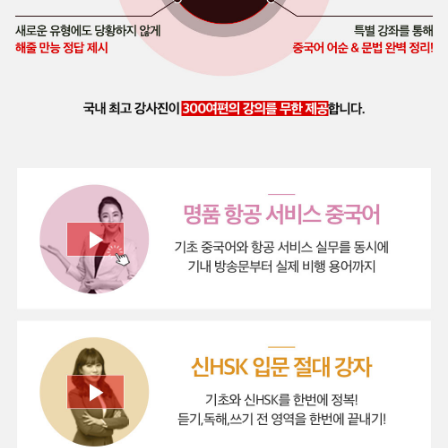
rhd**** 님
양꼬치 & 칭다오! 이걸 인강으로 배울 수 있다니ㅋㅋ
ㅋ
너무 생생해서 배울 맛이? 납니다!!
48일째
학습 중
코스별로 특징이 있지만 생활중국어정복편이 짱인듯
ㅎㅎㅎ
ke0**** 님