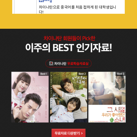
어학연수 원래 가려고 했는데.....지금부터 열공하고 갈
다!
시기를 노려볼 예정입니다!!
요즘 중국어 필수시대라 억지로라도 시작해보자!라는
5일째
학습 중
생각으로
100일완주 목표로 공부하고 있는데요!
ke8**** 님
처음 시작하는 저도 지루함 없이 너무 재밌게 학습하
안녕하세요~
고 있습니다~
HSK는 땄지만 회화때문에 허우적거리고 있는 학생입
점점 욕심도 생기는 것 같아서 재미있게 실력 쌓아가
니다 ㅎㅎ
98일째
학습 중
려고 합니다!
보여지는거에만 집착해서 자격증 따기에만 바빴는데
여러분도 모두 파이팅하세요!
그러다보니 실력이 금방 드러나더라구요...ㅎㅎ
jes**** 님
근데 탄탄셀렉트어플로 공부를 시작하니까 혼자서도
오늘은 기초회화1 19강 생일축하해요!! 편을 공부했
회화 공부를 할 수 있고 주제도 너무 참신해서 그냥 드
습니다~~
라마 처럼 틀어놓게 되더라구요ㅋㅋㅋ 어떻게 이렇게
내일 오후에 시간 있어요?
42일째
학습 중
만드실 생각을 하셨는지 ㅎㅎ 감사합니다~
생일 축하해요!
당연히 가야지요.
jes**** 님
어디서 만나죠? 등 유용한 표현들을 배웠습니다.
오늘은 기초회화 1편 18강 오늘이 몇 월 몇 일 인가요?
중드나 대드에서 生日快乐！표현을 들어봐서 공부할
편을 공부했습니다~~
때 반가웠습니다^^~~
오늘이 몇 월 몇 일 인지 오늘이 무슨 요일인지,
41일째
학습 중
생일이 언제인지 물어보는 표현들을 배웠습니다^^
今天星期几？
jes**** 님
今天星期天。
오늘은 기초회화1편 17강 이번 주말에 같이 쇼핑해요!
편을
공부했습니다^^
40일째
학습 중
늦잠자다 라는 새로운 표현 睡懒觉을 배웠습니다~~
주말에 뭐해요? 내일 시간 있어요? 등 유용한 표현을
배웠습니다^^
주말에도 加油！！！