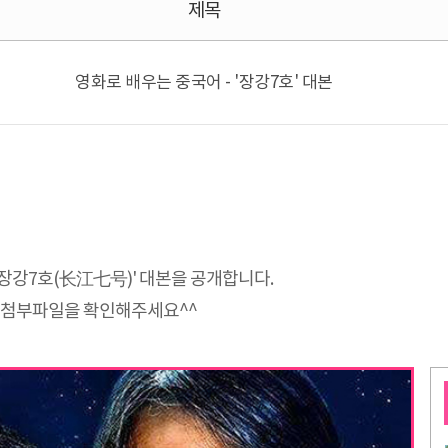
제목
영화로 배우는 중국어 - '장강7호' 대본
'장강7호(长江七号)' 대본을 공개합니다.
 첨부파일을 확인해주세요^^