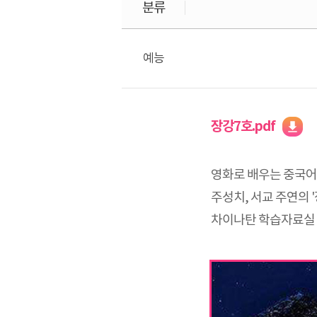
분류
예능
장강7호.pdf
영화로 배우는 중국어
주성치, 서교 주연의 
차이나탄 학습자료실